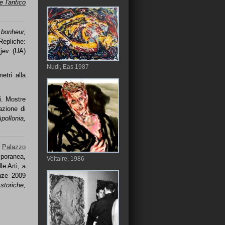
e l'antico
 bonheur,
Repliche:
ijev (UA)
Nudi, Eas 1987
etri alla
i. Mostre
azione di
pollonia,
,
Palazzo
mporanea,
Voltaire, 1986
e Arti, a
nze 2009
storiche,