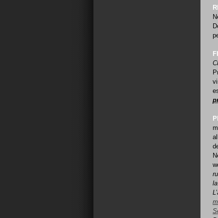
R
N
D
p
F
C
P
v
e
p
P
m
a
d
N
w
ru
l
L
m
Se