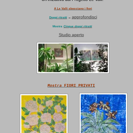
A Le Valli sbocciano i fiori
approfondisci
Doppi ritratti
→
Mostra
Cinque doppi ritratt
i
Studio aperto
Mostra
FIORI PRIVATI