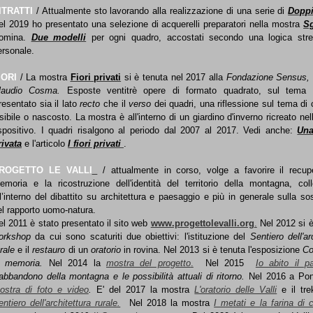
ITRATTI
/
Attualmente sto lavorando alla realizzazione di una serie di
Doppi 
el 2019
ho presentato una selezione di acquerelli preparatori nella mostra
S
omina.
Due modelli
per ogni quadro, accostati secondo una logica stre
ersonale.
IORI
/ La mostra
Fiori privati
si è tenuta nel 2017 alla
Fondazione Sensus,
laudio Cosma.
E
sposte ventitrè opere di formato quadrato, sul tema d
resentato
sia il lato
recto
che il
verso
dei quadri, una riflessione sul tema di 
isibile o nascosto. La mostra è
all'interno
di un giardino d'inverno
ricreato
nel
spositivo.
I quadri risalgono al periodo dal 2007 al 2017. Vedi anche:
Una
rivata
e l'articolo
I fiori privati
.
ROGETTO LE VALLI
/ attualmente
in corso
, volge a favorire il recup
emoria e la ricostruzione dell'identità del territorio della montagna, col
ll’interno del dibattito su architettura e paesaggio e più in generale sulla sos
el rapporto uomo-natura.
el 2011 è stato presentato il sito web
www.progettolevalli.org
.
Nel 2012 si è 
orkshop
da cui sono scaturiti due obiettivi: l'istituzione del
Sentiero dell'ar
rale
e il
restauro
di un
oratorio
in rovina.
Nel 2013 si è tenuta l'esposizione
C
a memoria.
N
el
2014 l
a
mostra del progetto
.
Nel 2015
Io abito il p
’abbandono della montagna
e le possibilità attuali di ritorno.
Nel 2016 a Pon
ostra di foto e video
.
E' del 2017
la mostra
L'oratorio delle Valli
e il tre
ntiero dell'architettura rurale.
Nel 2018 la mostra
I metati e la farina di 