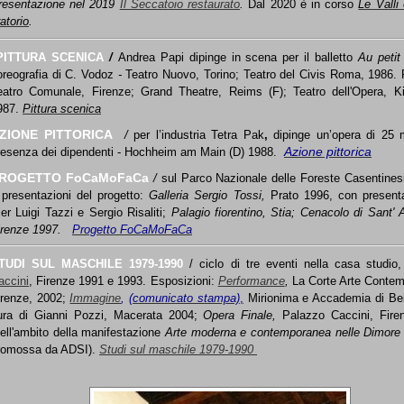
resentazione nel 2019
Il Seccatoio restaurato
.
Dal 2020 è in
corso
Le Valli 
atorio
.
PITTURA SCENICA
/
Andrea Papi dipinge in scena per il balletto
Au petit
oreografia di C. Vodoz
-
Teatro Nuovo, Torino; Teatro del Civis Roma, 1986. 
eatro Comunale, Firenze;
Grand Theatre,
Reims (F); Teatro dell'Opera, K
987.
Pittura scenica
ZIONE PITTORICA
/
per l’industria Tetra Pak
,
dipinge un’opera di 25 m
Azione pittorica
resenza dei dipendenti - Hochheim am Main (D) 1988.
ROGETTO FoCaMoFaCa
/
sul Parco Nazionale delle Foreste Casentines
 presentazioni del progetto:
Galleria Sergio Tossi,
Prato 1996, con present
ier Luigi Tazzi e Sergio Risaliti;
Palagio fiorentino, Stia; Cenacolo di Sant' A
irenze 1997.
Progetto FoCaMoFaCa
TUDI SUL MASCHILE 1979-1990
/ ciclo di tre eventi nella casa studio
accini
, Firenze 1991 e 1993. Esposizioni:
Performance
,
La Corte Arte Conte
irenze, 2002;
Immagine
,
(comunicato stampa)
,
Mirionima e Accademia di Bell
ura di Gianni Pozzi, Macerata 2004
;
Opera Finale,
Palazzo Caccini, Fire
nell'ambito della manifestazione
Arte moderna e contemporanea nelle Dimore 
romossa da ADSI).
Studi sul maschile 1979-1990