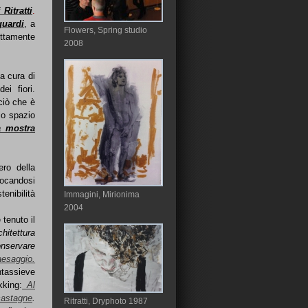
Ritratti
.
guardi
, a
Flowers, Spring studio
ttamente
2008
a cura di
ei fiori.
ciò che è
lo spazio
 mostra
ero della
locandosi
tenibilità
Immagini, Mirionima
2004
tenuto il
chitettura
o
nservare
aesaggio.
tassieve
kking:
Al
castagne
.
Ritratti, Dryphoto 1987