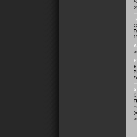
P
or
c
T
1
A
p
P
e
P
F
S
C
F
c
(
p