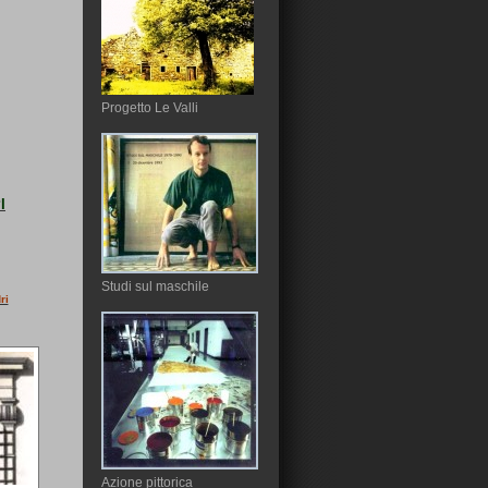
Progetto Le Valli
I
Studi sul maschile
ri
Azione pittorica